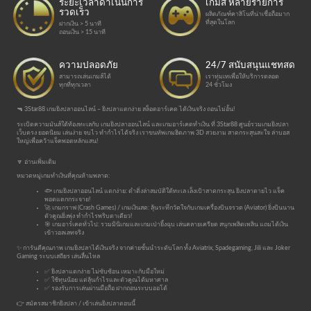
ระยะเวลาดำเนินการ
เกมส์ หลายรายการ
รวดเร็ว
ผลิตภัณฑ์คาสิโนที่น่าเชื่อถือมาก
ที่สุดในโลก
ฝากเงิน > 5 นาที
ถอนเงิน > 15 นาที
ความปลอดภัย
24/7 สนับสนุนแชทสด
สามารถเล่นเกมส์ได้
เราทุ่มเทเพื่อให้บริการตลอด
ทุกที่ทุกเวลา
24 ชั่วโมง
🔫
3Star88 เกมยิงปลาออนไลน์ – ยิงปลาแตกง่าย สล็อตอาร์เคด ได้เงินจริง ถอนไม่อั้น!
ระเบิดความมันส์ใต้ท้องทะเลกับ เกมยิงปลาออนไลน์ และเกมอาร์เคดทำเงิน ที่ 3Star88 ศูนย์รวมเกมยิงปลา
เว็บตรง ยอดนิยม เล่นง่าย จบไว ทำกำไรได้จริง เราขนทัพเกมฮิตภาพ 3D สวยงาม สาดกระสุนสะใจ ล่าบอส
ใหญ่เพื่อคว้าแจ็คพอตหลักแสน!
🔽 อ่านเพิ่มเติม
หมวดหมู่เกมทำเงินที่คุณห้ามพลาด:
🐟
เกมยิงปลาออนไลน์ แตกง่าย: ดำดิ่งล่าสมบัติใต้ทะเล เล็งเป้าสาดกระสุน ยิงปลาตายไว แจ็ค
พอตแตกกระจาย!
🚀
เกมกราฟ (Crash Games) / เกมเงินสด: ลุ้นระทึกวัดใจกับเกมเครื่องบินจรวด (Aviator) ยิ่งบินนาน
ตัวคูณยิ่งพุ่ง ทำกำไรพริบตาเดียว!
🎯
เกมอาร์เคดทั่วไป: รวมมินิเกมและเกมเป่ายิ้งฉุบ เล่นคลายเครียด สนุกเพลิดเพลิน แถมได้เงิน
เข้าวอลเลทจริง
✨
การันตีคุณภาพ เกมยิงปลาได้เงินจริง จากค่ายชั้นนำระดับโลก ทั้ง Aviatrix, Spadegaming, Jili และ Joker
Gaming ระบบเสถียร เล่นลื่นไหล
✅
ยิงปลาแตกง่าย ไม่ซับซ้อน เหมาะกับมือใหม่
✅
ใช้ทุนน้อย แต่ลุ้นกำไรและตัวคูณได้มหาศาล
✅
รองรับการเล่นผ่านมือถือ ฝากถอนระบบออโต้
👉
สมัครสมาชิกยิงปลา
/
เข้าเล่นยิงปลาตอนนี้