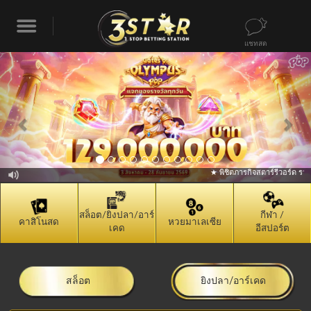
แชทสด
Previous
Nex
★ พิชิตภารกิจสตาร์รีวอร์ด ราง
สล็อต/ยิงปลา/อาร์
กีฬา /
คาสิโนสด
หวยมาเลเซีย
เคด
อีสปอร์ต
ย
สล็อต
ยิงปลา/อาร์เคด
ซีย