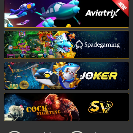
นำ
อน